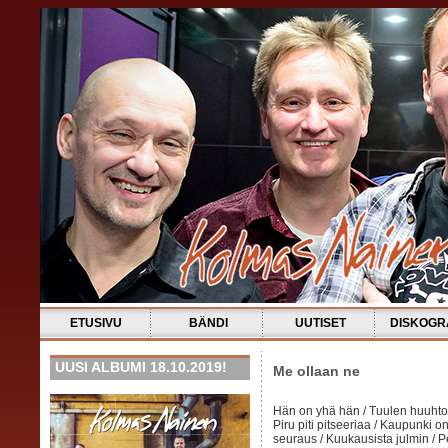
ETUSIVU
BÄNDI
UUTISET
DISKOGR
UUSI ALBUMI 18.10.2019!
Me ollaan ne
Hän on yhä hän / Tuulen huuhto
Piru piti pitseeriaa / Kaupunki o
seuraus / Kuukausista julmin / P