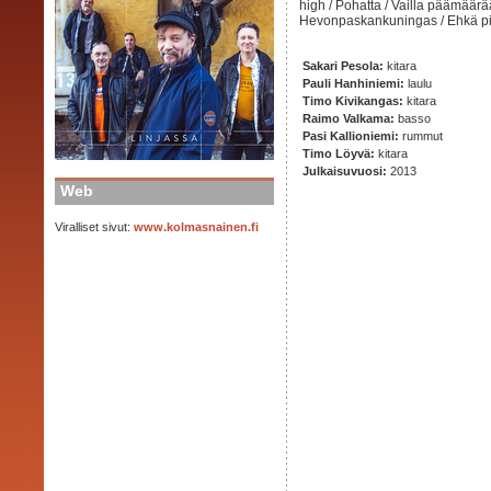
high / Pohatta / Vailla päämäärää 
Hevonpaskankuningas / Ehkä p
Sakari Pesola:
kitara
Pauli Hanhiniemi:
laulu
Timo Kivikangas:
kitara
Raimo Valkama:
basso
Pasi Kallioniemi:
rummut
Timo Löyvä:
kitara
Julkaisuvuosi:
2013
Web
Viralliset sivut:
www.kolmasnainen.fi