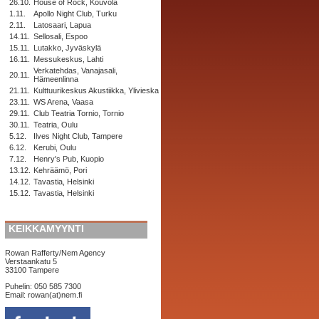
26.10.
House of Rock, Kouvola
1.11.
Apollo Night Club, Turku
2.11.
Latosaari, Lapua
14.11.
Sellosali, Espoo
15.11.
Lutakko, Jyväskylä
16.11.
Messukeskus, Lahti
Verkatehdas, Vanajasali,
20.11.
Hämeenlinna
21.11.
Kulttuurikeskus Akustiikka, Ylivieska
23.11.
WS Arena, Vaasa
29.11.
Club Teatria Tornio, Tornio
30.11.
Teatria, Oulu
5.12.
Ilves Night Club, Tampere
6.12.
Kerubi, Oulu
7.12.
Henry's Pub, Kuopio
13.12.
Kehräämö, Pori
14.12.
Tavastia, Helsinki
15.12.
Tavastia, Helsinki
KEIKKAMYYNTI
Rowan Rafferty/Nem Agency
Verstaankatu 5
33100 Tampere
Puhelin: 050 585 7300
Email: rowan(at)nem.fi