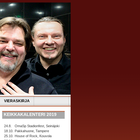
VIERASKIRJA
KEIKKAKALENTERI 2019
24.8.
OmaSp Stadionfest, Seinäjoki
18.10.
Pakkahuone, Tampere
25.10.
House of Rock, Kouvola