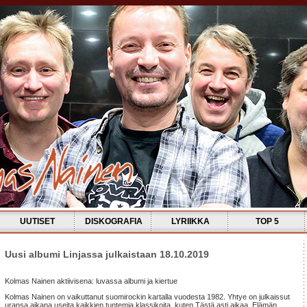
UUTISET
DISKOGRAFIA
LYRIIKKA
TOP 5
Uusi albumi Linjassa julkaistaan 18.10.2019
Kolmas Nainen aktiivisena: luvassa albumi ja kiertue
Kolmas Nainen on vaikuttanut suomirockin kartalla vuodesta 1982. Yhtye on julkaissut
uransa aikana useita kaikkien tuntemia klassikoita, kuten Tästä asti aikaa, Elämän