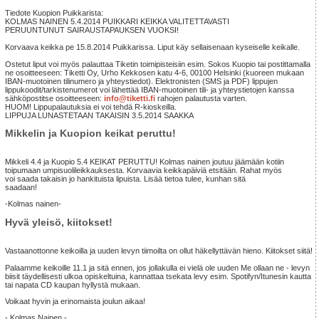
Tiedote Kuopion Puikkarista:
KOLMAS NAINEN 5.4.2014 PUIKKARI KEIKKA VALITETTAVASTI
PERUUNTUNUT SAIRAUSTAPAUKSEN VUOKSI!
Korvaava keikka pe 15.8.2014 Puikkarissa. Liput käy sellaisenaan kyseiselle keikalle.
Ostetut liput voi myös palauttaa Tiketin toimipisteisiin esim. Sokos Kuopio tai postittamalla
ne osoitteeseen: Tiketti Oy, Urho Kekkosen katu 4-6, 00100 Helsinki (kuoreen mukaan
IBAN-muotoinen tilinumero ja yhteystiedot). Elektronisten (SMS ja PDF) lippujen
lippukoodit/tarkistenumerot voi lähettää IBAN-muotoinen tili- ja yhteystietojen kanssa
sähköpostitse osoitteeseen:
info@tiketti.fi
rahojen palautusta varten.
HUOM! Lippupalautuksia ei voi tehdä R-kioskeilla.
LIPPUJA LUNASTETAAN TAKAISIN 3.5.2014 SAAKKA
Mikkelin ja Kuopion keikat peruttu!
Mikkeli 4.4 ja Kuopio 5.4 KEIKAT PERUTTU! Kolmas nainen joutuu jäämään kotiin
toipumaan umpisuolileikkauksesta. Korvaavia keikkapäiviä etsitään. Rahat myös
voi saada takaisin jo hankituista lipuista. Lisää tietoa tulee, kunhan sitä
saadaan!
-Kolmas nainen-
Hyvä yleisö, kiitokset!
Vastaanottonne keikoilla ja uuden levyn tiimoilta on ollut häkellyttävän hieno. Kiitokset siitä!
Palaamme keikoille 11.1 ja sitä ennen, jos jollakulla ei vielä ole uuden Me ollaan ne - levyn
biisit täydellisesti ulkoa opiskeltuina, kannattaa tsekata levy esim. Spotifyn/Itunesin kautta
tai napata CD kaupan hyllystä mukaan.
Voikaat hyvin ja erinomaista joulun aikaa!
- Kolmas Nainen -