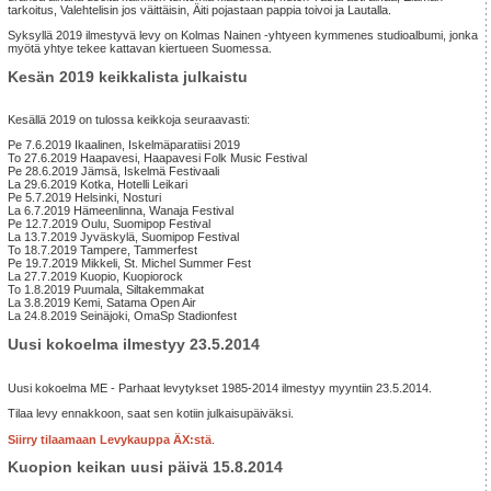
tarkoitus, Valehtelisin jos väittäisin, Äiti pojastaan pappia toivoi ja Lautalla.
Syksyllä 2019 ilmestyvä levy on Kolmas Nainen -yhtyeen kymmenes studioalbumi, jonka
myötä yhtye tekee kattavan kiertueen Suomessa.
Kesän 2019 keikkalista julkaistu
Kesällä 2019 on tulossa keikkoja seuraavasti:
Pe 7.6.2019 Ikaalinen, Iskelmäparatiisi 2019
To 27.6.2019 Haapavesi, Haapavesi Folk Music Festival
Pe 28.6.2019 Jämsä, Iskelmä Festivaali
La 29.6.2019 Kotka, Hotelli Leikari
Pe 5.7.2019 Helsinki, Nosturi
La 6.7.2019 Hämeenlinna, Wanaja Festival
Pe 12.7.2019 Oulu, Suomipop Festival
La 13.7.2019 Jyväskylä, Suomipop Festival
To 18.7.2019 Tampere, Tammerfest
Pe 19.7.2019 Mikkeli, St. Michel Summer Fest
La 27.7.2019 Kuopio, Kuopiorock
To 1.8.2019 Puumala, Siltakemmakat
La 3.8.2019 Kemi, Satama Open Air
La 24.8.2019 Seinäjoki, OmaSp Stadionfest
Uusi kokoelma ilmestyy 23.5.2014
Uusi kokoelma ME - Parhaat levytykset 1985-2014 ilmestyy myyntiin 23.5.2014.
Tilaa levy ennakkoon, saat sen kotiin julkaisupäiväksi.
Siirry tilaamaan Levykauppa ÄX:stä
.
Kuopion keikan uusi päivä 15.8.2014