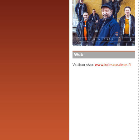
Web
Viralliset sivut:
www.kolmasnainen.fi