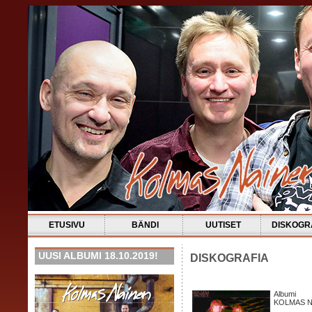
ETUSIVU
BÄNDI
UUTISET
DISKOGR
UUSI ALBUMI 18.10.2019!
DISKOGRAFIA
Albumi
KOLMAS N