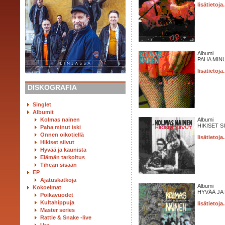
lisätietoja.
Albumi
PAHA MINU
lisätietoja.
DISKOGRAFIA
Singlet
Albumit
Kolmas nainen
Albumi
HIKISET SI
Paha minut iski
Onnen oikotiellä
lisätietoja.
Hikiset siivut
Hyvää ja kaunista
Elämän tarkoitus
Tiheän sisään
EP
Ajatuskatkoja
Albumi
Kokoelmat
HYVÄÄ JA 
Poikavuodet
Kultahippuja
lisätietoja.
Master series
Rattle & Snake -live