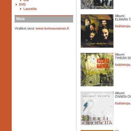
Ura
DVD
Lauteilla
Albumi
Web
ELÄMÄN T
lisätietoja.
Viralliset sivut:
www.kolmasnainen.fi
Albumi
TIHEÄN SI
lisätietoja.
Albumi
ONNEN OI
lisätietoja.