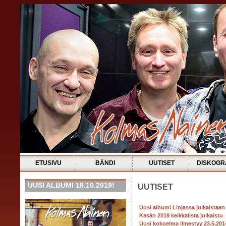
ETUSIVU
BÄNDI
UUTISET
DISKOGR
UUSI ALBUMI 18.10.2019!
UUTISET
Uusi albumi Linjassa julkaistaan
Kesän 2019 keikkalista julkaistu
Uusi kokoelma ilmestyy 23.5.201