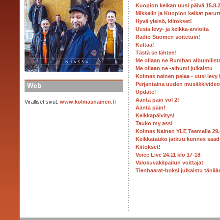
Kuopion keikan uusi päivä 15.8.
Mikkelin ja Kuopion keikat perut
Hyvä yleisö, kiitokset!
Uusia levy- ja keikka-arvioita
Radio Suomen soitetuin!
Kultaa!
Tästä se lähtee!
Me ollaan ne Rumban albumilist
Me ollaan ne -albumi julkaistu
Kolmas nainen palaa - uusi levy
Perjantaina uuden musiikkivideon
Web
Update!
Ääntä päin vol 2!
Viralliset sivut:
www.kolmasnainen.fi
Ääntä päin!
Keikkapäivitys!
Tauko my ass!
Kolmas Nainen YLE Teemalla 29.
Keikkatauko jatkuu kunnes saada
Kiitokset!
Voice Live 24.11 klo 17-18
Valokuvakilpailun voittajat
Tienhaarat-boksi julkaistu tänään