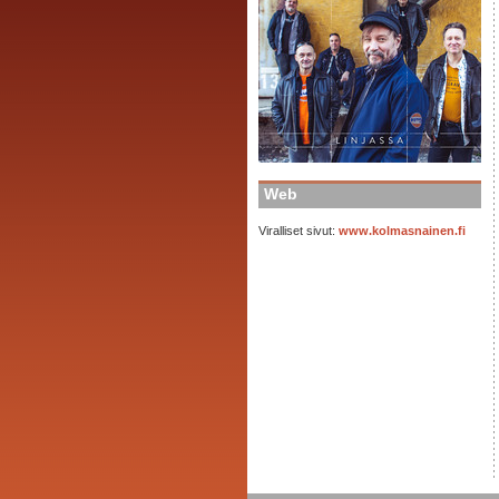
Web
Viralliset sivut:
www.kolmasnainen.fi