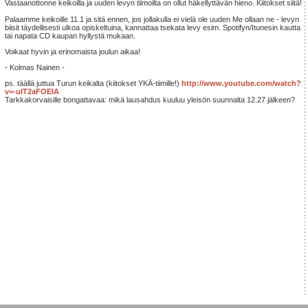
Vastaanottonne keikoilla ja uuden levyn tiimoilta on ollut häkellyttävän hieno. Kiitokset siitä!
Palaamme keikoille 11.1 ja sitä ennen, jos jollakulla ei vielä ole uuden Me ollaan ne - levyn
biisit täydellisesti ulkoa opiskeltuina, kannattaa tsekata levy esim. Spotifyn/Itunesin kautta
tai napata CD kaupan hyllystä mukaan.
Voikaat hyvin ja erinomaista joulun aikaa!
- Kolmas Nainen -
ps. täällä juttua Turun keikalta (kiitokset YKÄ-tiimille!)
http://www.youtube.com/watch?
v=-uIT2aFOEIA
Tarkkakorvaisille bongattavaa: mikä lausahdus kuuluu yleisön suunnalta 12.27 jälkeen?