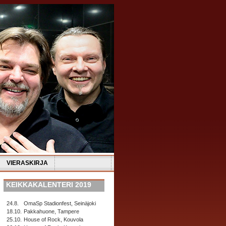
VIERASKIRJA
KEIKKAKALENTERI 2019
24.8.
OmaSp Stadionfest, Seinäjoki
18.10.
Pakkahuone, Tampere
25.10.
House of Rock, Kouvola