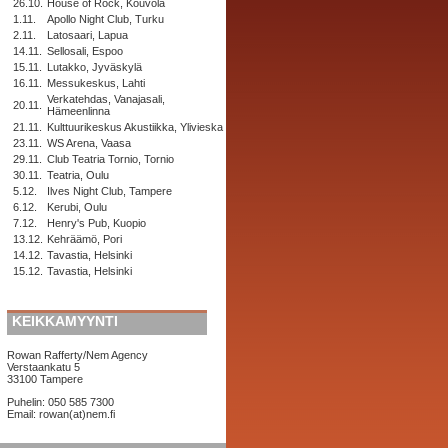
26.10.
House of Rock, Kouvola
1.11.
Apollo Night Club, Turku
2.11.
Latosaari, Lapua
14.11.
Sellosali, Espoo
15.11.
Lutakko, Jyväskylä
16.11.
Messukeskus, Lahti
Verkatehdas, Vanajasali,
20.11.
Hämeenlinna
21.11.
Kulttuurikeskus Akustiikka, Ylivieska
23.11.
WS Arena, Vaasa
29.11.
Club Teatria Tornio, Tornio
30.11.
Teatria, Oulu
5.12.
Ilves Night Club, Tampere
6.12.
Kerubi, Oulu
7.12.
Henry's Pub, Kuopio
13.12.
Kehräämö, Pori
14.12.
Tavastia, Helsinki
15.12.
Tavastia, Helsinki
KEIKKAMYYNTI
Rowan Rafferty/Nem Agency
Verstaankatu 5
33100 Tampere
Puhelin: 050 585 7300
Email: rowan(at)nem.fi