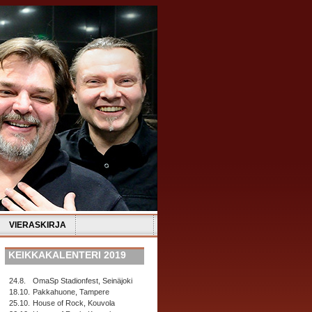
VIERASKIRJA
KEIKKAKALENTERI 2019
24.8.
OmaSp Stadionfest, Seinäjoki
18.10.
Pakkahuone, Tampere
25.10.
House of Rock, Kouvola