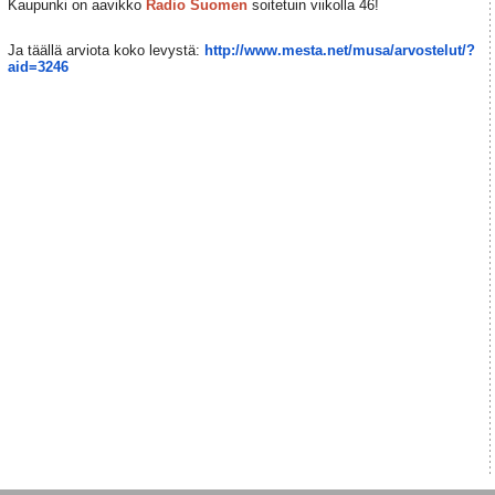
Kaupunki on aavikko
Radio Suomen
soitetuin viikolla 46!
Ja täällä arviota koko levystä:
http://www.mesta.net/musa/arvostelut/?
aid=3246