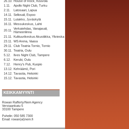
26.10.
House of Rock, Kouvola
1.11.
Apollo Night Club, Turku
2.11.
Latosaari, Lapua
14.11.
Sellosali, Espoo
15.11.
Lutakko, Jyväskylä
16.11.
Messukeskus, Lahti
Verkatehdas, Vanajasali,
20.11.
Hämeenlinna
21.11.
Kulttuurikeskus Akustiikka, Ylivieska
23.11.
WS Arena, Vaasa
29.11.
Club Teatria Tornio, Tornio
30.11.
Teatria, Oulu
5.12.
Ilves Night Club, Tampere
6.12.
Kerubi, Oulu
7.12.
Henry's Pub, Kuopio
13.12.
Kehräämö, Pori
14.12.
Tavastia, Helsinki
15.12.
Tavastia, Helsinki
KEIKKAMYYNTI
Rowan Rafferty/Nem Agency
Verstaankatu 5
33100 Tampere
Puhelin: 050 585 7300
Email: rowan(at)nem.fi