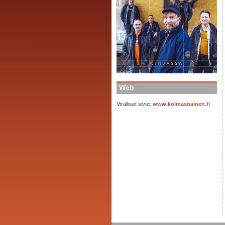
Web
Viralliset sivut:
www.kolmasnainen.fi