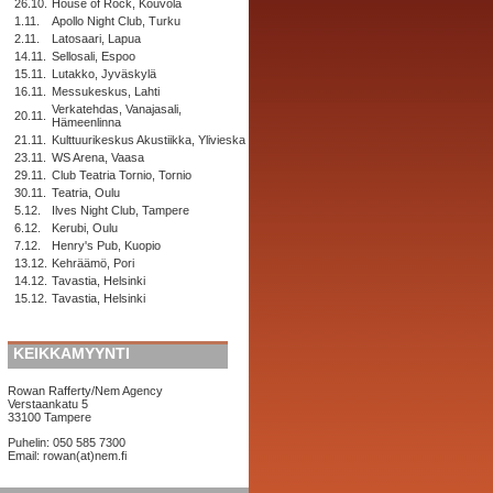
26.10.
House of Rock, Kouvola
1.11.
Apollo Night Club, Turku
2.11.
Latosaari, Lapua
14.11.
Sellosali, Espoo
15.11.
Lutakko, Jyväskylä
16.11.
Messukeskus, Lahti
Verkatehdas, Vanajasali,
20.11.
Hämeenlinna
21.11.
Kulttuurikeskus Akustiikka, Ylivieska
23.11.
WS Arena, Vaasa
29.11.
Club Teatria Tornio, Tornio
30.11.
Teatria, Oulu
5.12.
Ilves Night Club, Tampere
6.12.
Kerubi, Oulu
7.12.
Henry's Pub, Kuopio
13.12.
Kehräämö, Pori
14.12.
Tavastia, Helsinki
15.12.
Tavastia, Helsinki
KEIKKAMYYNTI
Rowan Rafferty/Nem Agency
Verstaankatu 5
33100 Tampere
Puhelin: 050 585 7300
Email: rowan(at)nem.fi