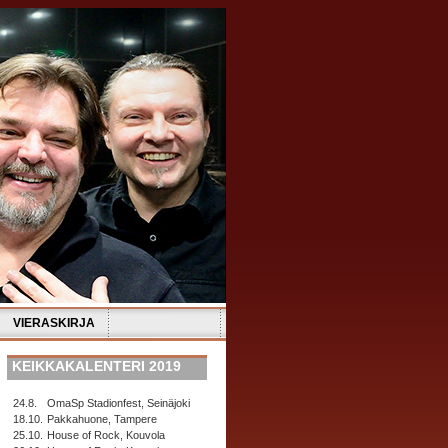
VIERASKIRJA
KEIKKAKALENTERI 2019
24.8.
OmaSp Stadionfest, Seinäjoki
18.10.
Pakkahuone, Tampere
25.10.
House of Rock, Kouvola