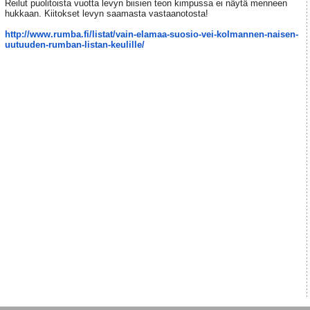
Reilut puolitoista vuotta levyn biisien teon kimpussa ei näytä menneen
hukkaan. Kiitokset levyn saamasta vastaanotosta!
http://www.rumba.fi/listat/vain-elamaa-suosio-vei-kolmannen-naisen-
uutuuden-rumban-listan-keulille/