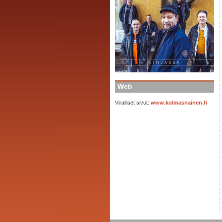
Web
Viralliset sivut:
www.kolmasnainen.fi