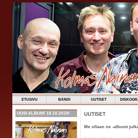
ETUSIVU
BÄNDI
UUTISET
DISKOGR
UUSI ALBUMI 18.10.2019!
UUTISET
Me ollaan ne -albumi julk