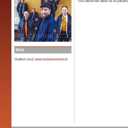
Uusi albumi Me ollaan ne on julkais
Web
Viralliset sivut:
www.kolmasnainen.fi