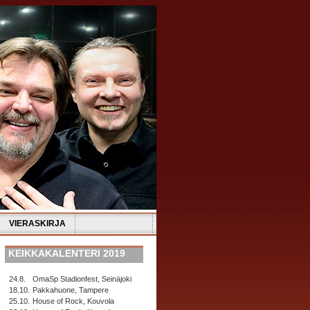
VIERASKIRJA
KEIKKAKALENTERI 2019
24.8.
OmaSp Stadionfest, Seinäjoki
18.10.
Pakkahuone, Tampere
25.10.
House of Rock, Kouvola