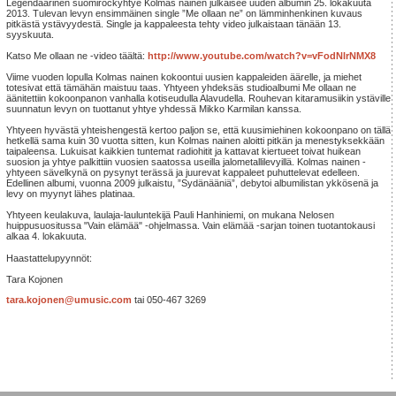
Legendaarinen suomirockyhtye Kolmas nainen julkaisee uuden albumin 25. lokakuuta
2013. Tulevan levyn ensimmäinen single ”Me ollaan ne” on lämminhenkinen kuvaus
pitkästä ystävyydestä. Single ja kappaleesta tehty video julkaistaan tänään 13.
syyskuuta.
Katso Me ollaan ne -video täältä:
http://www.youtube.com/watch?v=vFodNlrNMX8
Viime vuoden lopulla Kolmas nainen kokoontui uusien kappaleiden äärelle, ja miehet
totesivat että tämähän maistuu taas. Yhtyeen yhdeksäs studioalbumi Me ollaan ne
äänitettiin kokoonpanon vanhalla kotiseudulla Alavudella. Rouhevan kitaramusiikin ystäville
suunnatun levyn on tuottanut yhtye yhdessä Mikko Karmilan kanssa.
Yhtyeen hyvästä yhteishengestä kertoo paljon se, että kuusimiehinen kokoonpano on tällä
hetkellä sama kuin 30 vuotta sitten, kun Kolmas nainen aloitti pitkän ja menestyksekkään
taipaleensa. Lukuisat kaikkien tuntemat radiohitit ja kattavat kiertueet toivat huikean
suosion ja yhtye palkittiin vuosien saatossa useilla jalometallilevyillä. Kolmas nainen -
yhtyeen sävelkynä on pysynyt terässä ja juurevat kappaleet puhuttelevat edelleen.
Edellinen albumi, vuonna 2009 julkaistu, ”Sydänääniä”, debytoi albumilistan ykkösenä ja
levy on myynyt lähes platinaa.
Yhtyeen keulakuva, laulaja-lauluntekijä Pauli Hanhiniemi, on mukana Nelosen
huippusuositussa "Vain elämää" -ohjelmassa. Vain elämää -sarjan toinen tuotantokausi
alkaa 4. lokakuuta.
Haastattelupyynnöt:
Tara Kojonen
tara.kojonen@umusic.com
tai 050-467 3269