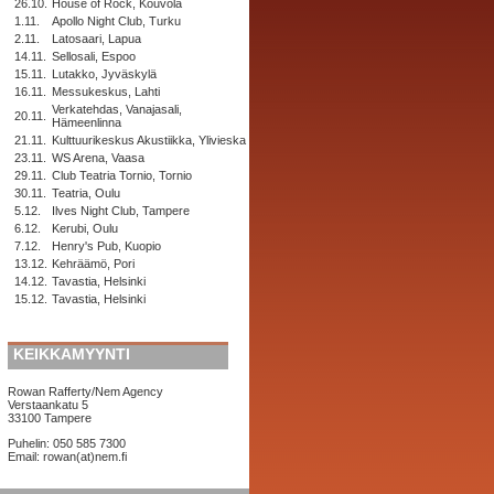
26.10.
House of Rock, Kouvola
1.11.
Apollo Night Club, Turku
2.11.
Latosaari, Lapua
14.11.
Sellosali, Espoo
15.11.
Lutakko, Jyväskylä
16.11.
Messukeskus, Lahti
Verkatehdas, Vanajasali,
20.11.
Hämeenlinna
21.11.
Kulttuurikeskus Akustiikka, Ylivieska
23.11.
WS Arena, Vaasa
29.11.
Club Teatria Tornio, Tornio
30.11.
Teatria, Oulu
5.12.
Ilves Night Club, Tampere
6.12.
Kerubi, Oulu
7.12.
Henry's Pub, Kuopio
13.12.
Kehräämö, Pori
14.12.
Tavastia, Helsinki
15.12.
Tavastia, Helsinki
KEIKKAMYYNTI
Rowan Rafferty/Nem Agency
Verstaankatu 5
33100 Tampere
Puhelin: 050 585 7300
Email: rowan(at)nem.fi