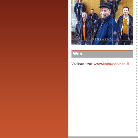
Web
Viralliset sivut:
www.kolmasnainen.fi