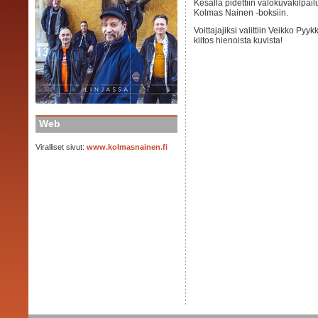
Kesällä pidettiin valokuvakilpail
Kolmas Nainen -boksiin.
Voittajajiksi valittiin Veikko Pyyk
kiitos hienoista kuvista!
Web
Viralliset sivut:
www.kolmasnainen.fi