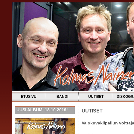
ETUSIVU
BÄNDI
UUTISET
DISKOGR
UUSI ALBUMI 18.10.2019!
UUTISET
Valokuvakilpailun voittaja