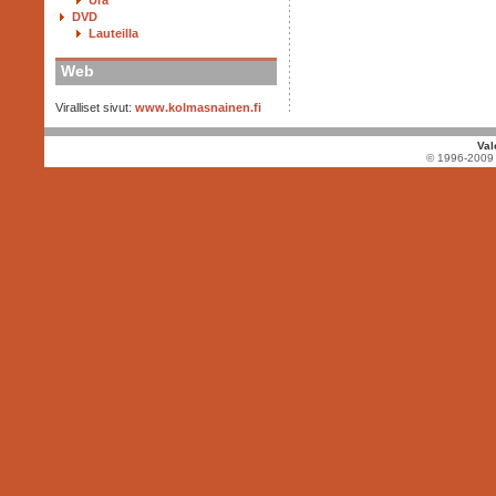
Ura
DVD
Lauteilla
Web
Viralliset sivut:
www.kolmasnainen.fi
Val
© 1996-2009 