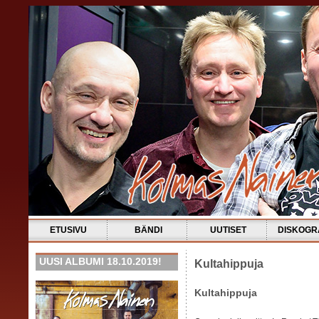
ETUSIVU
BÄNDI
UUTISET
DISKOGR
UUSI ALBUMI 18.10.2019!
Kultahippuja
Kultahippuja