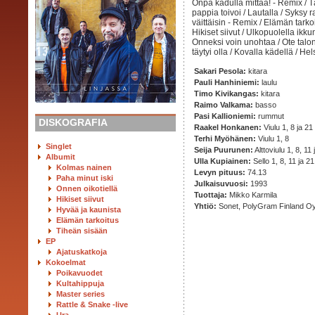
Onpa kadulla mittaa! - Remix / T
pappia toivoi / Lautalla / Syksy r
väittäisin - Remix / Elämän tarko
Hikiset siivut / Ulkopuolella ikku
Onneksi voin unohtaa / Ote talonk
täytyi olla / Kovalla kädellä / He
Sakari Pesola:
kitara
Pauli Hanhiniemi:
laulu
Timo Kivikangas:
kitara
Raimo Valkama:
basso
Pasi Kallioniemi:
rummut
DISKOGRAFIA
Raakel Honkanen:
Viulu 1, 8 ja 21
Terhi Myöhänen:
Viulu 1, 8
Singlet
Seija Puurunen:
Alttoviulu 1, 8, 11 
Albumit
Ulla Kupiainen:
Sello 1, 8, 11 ja 21
Kolmas nainen
Levyn pituus:
74.13
Paha minut iski
Julkaisuvuosi:
1993
Onnen oikotiellä
Tuottaja:
Mikko Karmila
Hikiset siivut
Yhtiö:
Sonet, PolyGram Finland O
Hyvää ja kaunista
Elämän tarkoitus
Tiheän sisään
EP
Ajatuskatkoja
Kokoelmat
Poikavuodet
Kultahippuja
Master series
Rattle & Snake -live