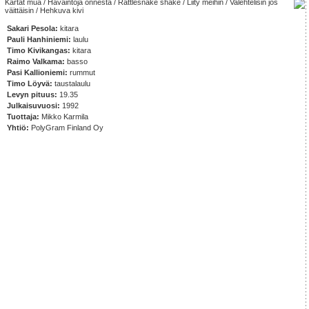
Kartat mua / Havaintoja onnesta / Rattlesnake shake / Liity meihin / Valehtelisin jos
väittäisin / Hehkuva kivi
Sakari Pesola:
kitara
Pauli Hanhiniemi:
laulu
Timo Kivikangas:
kitara
Raimo Valkama:
basso
Pasi Kallioniemi:
rummut
Timo Löyvä:
taustalaulu
Levyn pituus:
19.35
Julkaisuvuosi:
1992
Tuottaja:
Mikko Karmila
Yhtiö:
PolyGram Finland Oy