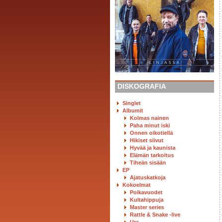
DISKOGRAFIA
Singlet
Albumit
Kolmas nainen
Paha minut iski
Onnen oikotiellä
Hikiset siivut
Hyvää ja kaunista
Elämän tarkoitus
Tiheän sisään
EP
Ajatuskatkoja
Kokoelmat
Poikavuodet
Kultahippuja
Master series
Rattle & Snake -live