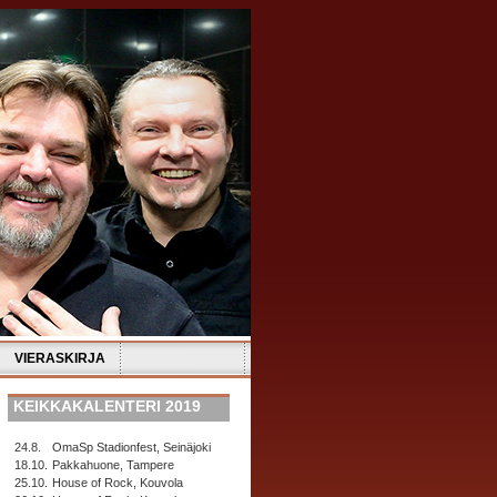
VIERASKIRJA
KEIKKAKALENTERI 2019
24.8.
OmaSp Stadionfest, Seinäjoki
18.10.
Pakkahuone, Tampere
25.10.
House of Rock, Kouvola