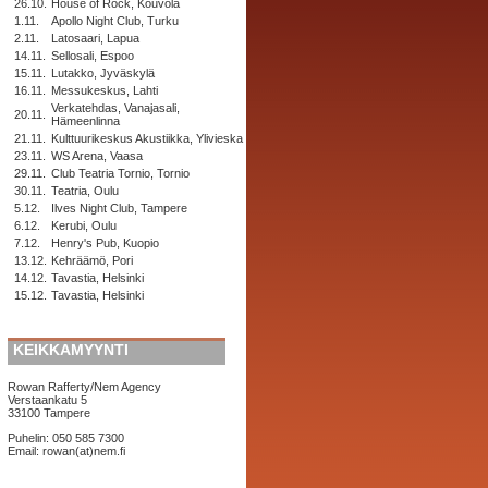
26.10.
House of Rock, Kouvola
1.11.
Apollo Night Club, Turku
2.11.
Latosaari, Lapua
14.11.
Sellosali, Espoo
15.11.
Lutakko, Jyväskylä
16.11.
Messukeskus, Lahti
Verkatehdas, Vanajasali,
20.11.
Hämeenlinna
21.11.
Kulttuurikeskus Akustiikka, Ylivieska
23.11.
WS Arena, Vaasa
29.11.
Club Teatria Tornio, Tornio
30.11.
Teatria, Oulu
5.12.
Ilves Night Club, Tampere
6.12.
Kerubi, Oulu
7.12.
Henry's Pub, Kuopio
13.12.
Kehräämö, Pori
14.12.
Tavastia, Helsinki
15.12.
Tavastia, Helsinki
KEIKKAMYYNTI
Rowan Rafferty/Nem Agency
Verstaankatu 5
33100 Tampere
Puhelin: 050 585 7300
Email: rowan(at)nem.fi