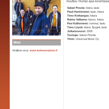
muuttuu / Kumpi ajaa kovempaa
Sakari Pesola:
kitara, laulu
Pauli Hanhiniemi:
laulu, kitara
Timo Kivikangas:
kitara
Raimo Valkama:
basso, kitara
Pasi Kallioniemi:
rummut, laulu
Timo Löyvä:
kitara, flyygeli, laulu
Julkaisuvuosi:
2009
Tuottaja:
Sakari Pesola
Yhtiö:
Universal Music Oy
Web
Viralliset sivut:
www.kolmasnainen.fi