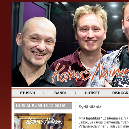
ETUSIVU
BÄNDI
UUTISET
DISKOGR
UUSI ALBUMI 18.10.2019!
Sydänääniä
Mitä tapahtuu / Et sileänä säily / K
Jälkikuva / Pois tilanteesta / Var
Virtanen-Järvinen / Tuli vain mie